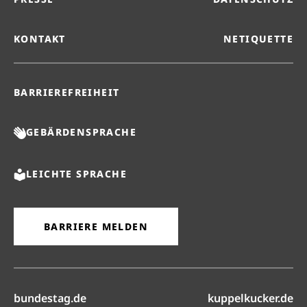
KONTAKT
NETIQUETTE
BARRIEREFREIHEIT
GEBÄRDENSPRACHE
LEICHTE SPRACHE
BARRIERE MELDEN
(öffnet in neuem Reiter)
(ö
bundestag.de
kuppelkucker.de