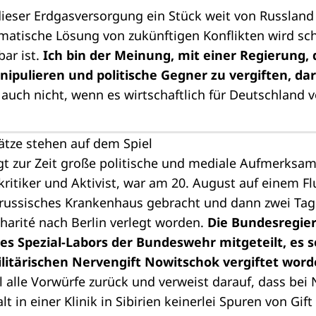
ieser Erdgasversorgung ein Stück weit von Russlan
lomatische Lösung von zukünftigen Konflikten wird s
bar ist.
Ich bin der Meinung, mit einer Regierung, 
ipulieren und politische Gegner zu vergiften, da
 auch nicht, wenn es wirtschaftlich für Deutschland v
lätze stehen auf dem Spiel
gt zur Zeit große politische und mediale Aufmerksam
kritiker und Aktivist, war am 20. August auf einem Fl
n russisches Krankenhaus gebracht und dann zwei Tag
Charité nach Berlin verlegt worden.
Die Bundesregie
s Spezial-Labors der Bundeswehr mitgeteilt, es s
itärischen Nervengift Nowitschok vergiftet worde
l alle Vorwürfe zurück und verweist darauf, dass bei
t in einer Klinik in Sibirien keinerlei Spuren von Gi