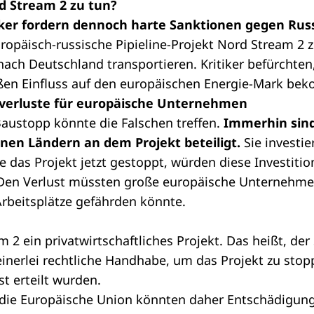
d Stream 2 zu tun?
tiker fordern dennoch harte Sanktionen gegen Rus
ropäisch-russische Pipieline-Projekt Nord Stream 2 z
ach Deutschland transportieren. Kritiker befürchten
ßen Einfluss auf den europäischen Energie-Mark be
nverluste für europäische Unternehmen
Baustopp könnte die Falschen treffen.
Immerhin sin
enen Ländern an dem Projekt beteiligt.
Sie investi
e das Projekt jetzt gestoppt, würden diese Investitio
 Den Verlust müssten große europäische Unternehme
rbeitsplätze gefährden könnte.
 2 ein privatwirtschaftliches Projekt. Das heißt, der
nerlei rechtliche Handhabe, um das Projekt zu stop
 erteilt wurden.
 die
Europäische Union
könnten daher Entschädigun