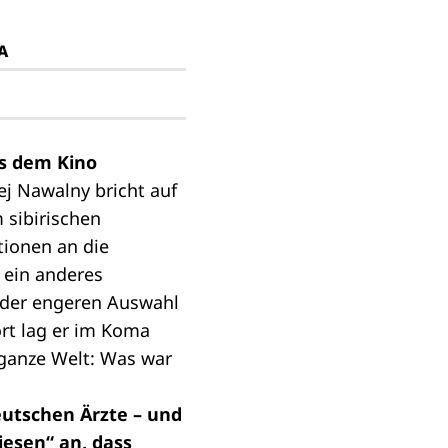
A
us dem Kino
xej Nawalny bricht auf
 sibirischen
tionen an die
n ein anderes
n der engeren Auswahl
ort lag er im Koma
 ganze Welt: Was war
eutschen Ärzte – und
iesen“ an, dass