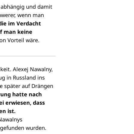
d abhängig und damit
chwerer, wenn man
die im Verdacht
rf man keine
on Vorteil wäre.
keit. Alexej Nawalny,
ug in Russland ins
e später auf Drängen
rung hatte nach
ei erwiesen, dass
n ist.
 Nawalnys
ft gefunden wurden.