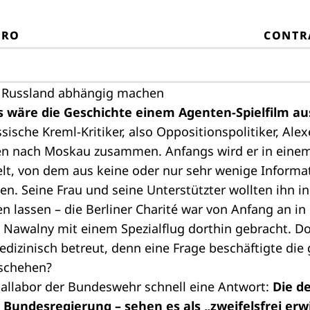
PRO
CONTR
on Russland abhängig machen
als wäre die Geschichte einem Agenten-Spielfilm a
ssische Kreml-Kritiker, also Oppositionspolitiker, Ale
ien nach Moskau zusammen. Anfangs wird er in einem
t, von dem aus keine oder nur sehr wenige Informa
ten. Seine Frau und seine Unterstützter wollten ihn i
 lassen – die Berliner Charité war von Anfang an i
 Nawalny mit einem Spezialflug dorthin gebracht. D
dizinisch betreut, denn eine Frage beschäftigte die
schehen?
iallabor der Bundeswehr schnell eine Antwort:
Die d
e Bundesregierung – sehen es als „zweifelsfrei erw