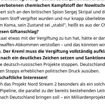
verbotenen chemischen Kampfstoff der Nowitscho
ert sich an den britischen Spion Sergej Skripal und d
esem Stoff vergiftet wurden und nur knapp überlebten.
 Koma, sein Zustand sei „stabil", heißt es aus der Ch
esen Giftanschlag?
aat etwas mit der Vergiftung zu tun hat, hätte er d
ewaffen-Abkommen verstoßen – und das könnten wir 
n.
Der Kreml muss die Vergiftung vollständig aufklä
nach ein deutliches Zeichen setzen und Sanktion
le deutsch-russischen Projekte stoppen. Deutschlan
en Stopps erheblichen politischen Druck ausüben.
chaftliche Interessen!
h das Projekt Nord Stream 2 besonders als ein solc
-Pipeline, die parallel zu der bereits bestehenden Le
ach Deutschland bringen soll – ein Milliardenprojekt 