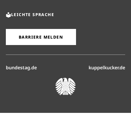
LEICHTE SPRACHE
BARRIERE MELDEN
(öffnet in neuem Reiter)
(ö
bundestag.de
kuppelkucker.de