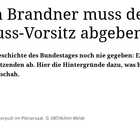
n Brandner muss d
ss-Vorsitz abgebe
Geschichte des Bundestages noch nie gegeben: 
itzenden ab. Hier die Hintergründe dazu, was 
eschah.
rpult im Plenarsaal.
© DBT/Achim Melde