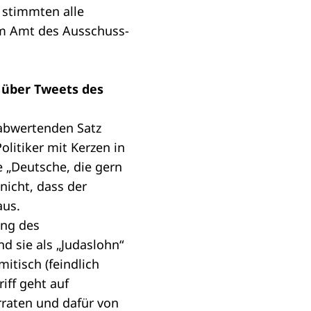
 stimmten alle
om Amt des Ausschuss-
 über Tweets des
 abwertenden Satz
litiker mit Kerzen in
e „Deutsche, die gern
nicht, dass der
aus.
ung des
d sie als „Judaslohn“
mitisch (feindlich
iff geht auf
erraten und dafür von