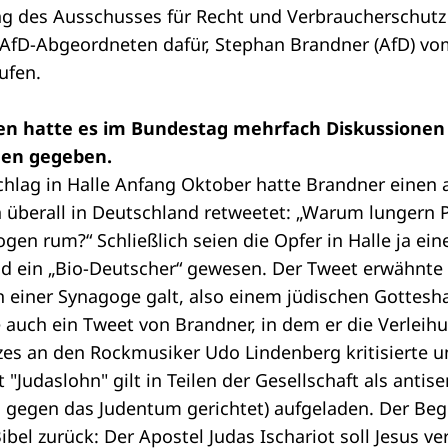
ung des Ausschusses für Recht und Verbraucherschutz
ie AfD-Abgeordneten dafür, Stephan Brandner (AfD) v
ufen.
en hatte es im Bundestag mehrfach Diskussionen
den gegeben.
hlag in Halle Anfang Oktober hatte Brandner einen
berall in Deutschland retweetet: „Warum lungern Po
n rum?“ Schließlich seien die Opfer in Halle ja ein
d ein „Bio-Deutscher“ gewesen. Der Tweet erwähnte 
 einer Synagoge galt, also einem jüdischen Gottesh
 auch ein Tweet von Brandner, in dem er die Verleih
s an den Rockmusiker Udo Lindenberg kritisierte un
"Judaslohn" gilt in Teilen der Gesellschaft als antise
gegen das Judentum gerichtet) aufgeladen. Der Begr
ibel zurück: Der Apostel Judas Ischariot soll Jesus v