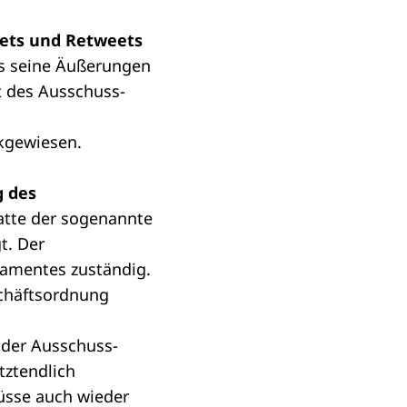
eets und Retweets
ass seine Äußerungen
t des Ausschuss-
ckgewiesen.
g des
tte der sogenannte
t. Der
lamentes zuständig.
schäftsordnung
 der Ausschuss-
tztendlich
üsse auch wieder