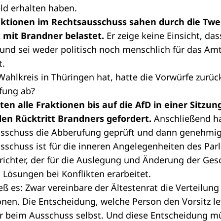
ld erhalten haben.
aktionen im Rechtsausschuss sahen durch die Tw
 mit Brandner belastet.
Er zeige keine Einsicht, d
 und sei weder politisch noch menschlich für das Am
t.
Wahlkreis in Thüringen hat, hatte die Vorwürfe zurü
ufung ab?
n alle Fraktionen bis auf die AfD in einer Sitzun
en Rücktritt Brandners gefordert.
Anschließend ha
sschuss
die Abberufung geprüft und dann genehmig
schuss ist für die inneren Angelegenheiten des Par
dsrichter, der für die Auslegung und Änderung der Ge
d Lösungen bei Konflikten erarbeitet.
eß es: Zwar vereinbare der
Ältestenrat
die Verteilung
ionen. Die Entscheidung, welche Person den Vorsitz le
r beim Ausschuss selbst. Und diese Entscheidung m