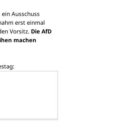
s ein Ausschuss
nahm erst einmal
den Vorsitz.
Die AfD
Reihen machen
estag: