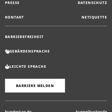
PRESSE
DATENSCHUTZ
KONTAKT
NETIQUETTE
BARRIEREFREIHEIT
GEBÄRDENSPRACHE
LEICHTE SPRACHE
BARRIERE MELDEN
(öffnet in neuem Reiter)
(ö
bundestag.de
kuppelkucker.de