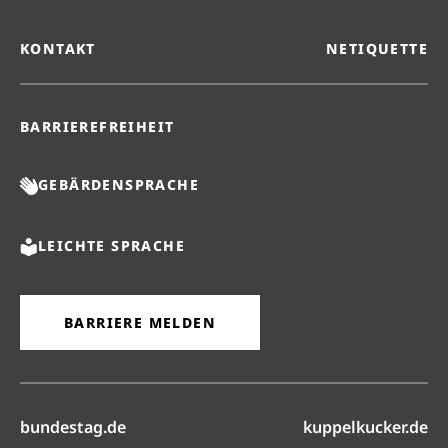
KONTAKT
NETIQUETTE
BARRIEREFREIHEIT
GEBÄRDENSPRACHE
LEICHTE SPRACHE
BARRIERE MELDEN
(öffnet in neuem Reiter)
(ö
bundestag.de
kuppelkucker.de