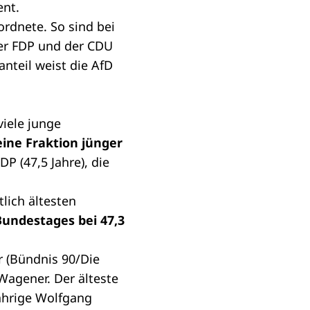
ent.
rdnete. So sind bei
der FDP und der CDU
anteil weist die AfD
viele junge
eine Fraktion jünger
DP (47,5 Jahre), die
tlich ältesten
Bundestages bei 47,3
r (Bündnis 90/Die
 Wagener. Der älteste
jährige Wolfgang