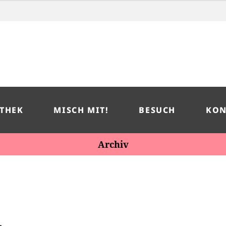
THEK
MISCH MIT!
BESUCH
KON
Archiv
…