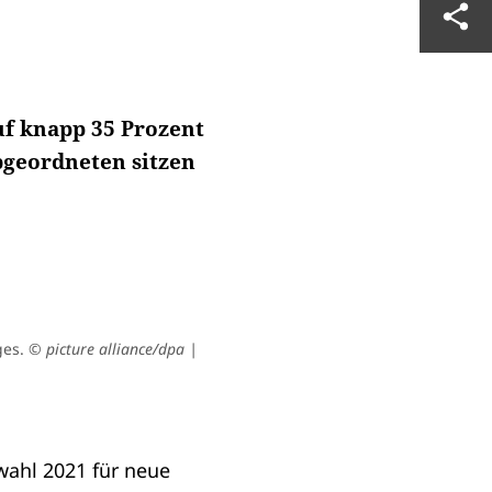
uf knapp 35 Prozent
bgeordneten sitzen
ges.
© picture alliance/dpa |
wahl
2021 für neue