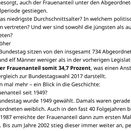
esorgt, auch der Frauenanteil unter den
Abgeordnet
periode gestiegen.
as niedrigste Durchschnittsalter? In welchem politis
n vertreten? Und wer sind sowohl die jüngsten als au
eten?
höher
undestag sitzen von den insgesamt 734 Abgeordnet
nd elf Männer weniger als in der vorherigen
Legisla
er Frauenanteil somit 34,7 Prozent
, was einen Anst
rgleich zur Bundestagswahl 2017 darstellt.
 mal mehr – ein Blick in die Geschichte:
enanteil seit 1949?
undestag wurde 1949 gewählt. Damals waren gerade 
rdneten weiblich. Auch in den fast 40 Folgejahren bl
 1987 erreichte der Frauenanteil dann zum ersten Mal
. Bis zum Jahre 2002 stieg dieser immer weiter an, p