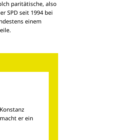
ch paritätische, also
er SPD seit 1994 bei
indestens einem
eile.
t Konstanz
 macht er ein