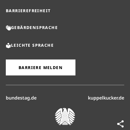
BARRIEREFREIHEIT
GEBÄRDENSPRACHE
LEICHTE SPRACHE
BARRIERE MELDEN
(öffnet in neuem Reiter)
(ö
bundestag.de
kuppelkucker.de