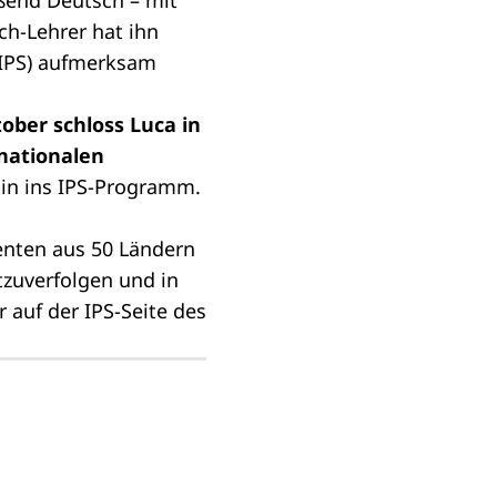
eßend Deutsch – mit
h-Lehrer hat ihn
(IPS) aufmerksam
ober schloss Luca in
nationalen
lin ins IPS-Programm.
enten aus 50 Ländern
tzuverfolgen und in
r auf der
IPS-Seite
des