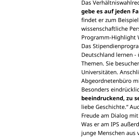
Das
Verhältniswahlre
gebe es auf jeden F
findet er zum Beispie
wissenschaftliche Per
Programm-Highlight 
Das Stipendienprogra
Deutschland lernen - 
Themen. Sie besuchen
Universitäten. Anschl
Abgeordnetenbüro mi
Besonders eindrückli
beeindruckend, zu s
liebe Geschichte.“ Au
Freude am Dialog mit
Was er am IPS außerd
junge Menschen aus v