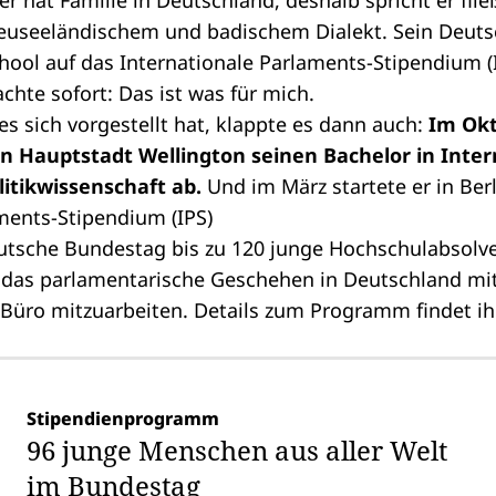
r hat Familie in Deutschland, deshalb spricht er fli
euseeländischem und badischem Dialekt. Sein Deutsc
hool auf das Internationale Parlaments-Stipendium 
hte sofort: Das ist was für mich.
es sich vorgestellt hat, klappte es dann auch:
Im Okt
n Hauptstadt Wellington seinen Bachelor in Inter
itikwissenschaft ab.
Und im März startete er in Ber
ments-Stipendium (IPS)
Deutsche Bundestag bis zu 120 junge Hochschulabsolv
g das parlamentarische Geschehen in Deutschland mi
üro mitzuarbeiten. Details zum Programm findet ih
Stipendienprogramm
96 junge Menschen aus aller Welt
im Bundestag