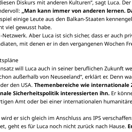
iesen Diskurs mit anderen Kulturen“, sagt Luca. De
ndervoll:
„Man kann immer von anderen lernen. Das
spiel einige Leute aus den Balkan-Staaten kennengel
ht viel gewusst habe.
-Netzwerk. Aber Luca ist sich sicher, dass er auch pr
endiaten, mit denen er in den vergangenen Wochen F
tspläne
satz will Luca auch in seiner beruflichen Zukunft wei
hon außerhalb von Neuseeland“, erklärt er. Denn was
oder den USA.
Themenbereiche wie international
nale Sicherheitspolitik interessierten ihn.
Er könne
rtigen Amt oder bei einer internationalen humanitär
 wird er sich gleich im Anschluss ans IPS verschaffe
t, geht es für Luca noch nicht zurück nach Hause.
E