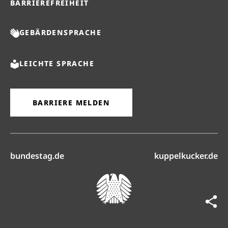
BARRIEREFREIHEIT
GEBÄRDENSPRACHE
LEICHTE SPRACHE
BARRIERE MELDEN
(öffnet in neuem Reiter)
(ö
bundestag.de
kuppelkucker.de