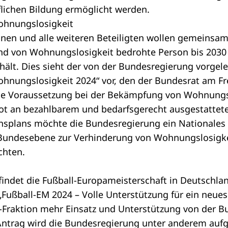
flichen Bildung ermöglicht werden.
ohnungslosigkeit
en und alle weiteren Beteiligten wollen gemeinsam 
d von Wohnungslosigkeit bedrohte Person bis 2030
lt. Dies sieht der von der Bundesregierung vorgel
hnungslosigkeit 2024“
vor, den der Bundesrat am Fre
che Voraussetzung bei der Bekämpfung von Wohnungsl
ot an bezahlbarem und bedarfsgerecht ausgestatte
splans möchte die Bundesregierung ein Nationales
 Bundesebene zur Verhinderung von Wohnungslosigk
chten.
findet die Fußball-Europameisterschaft in Deutschlan
„Fußball-EM 2024 – Volle Unterstützung für ein ne
-Fraktion mehr Einsatz und Unterstützung von der B
Antrag wird die Bundesregierung unter anderem aufg