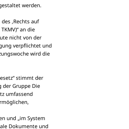
gestaltet werden.
des ,Rechts auf
 TKMV)“
an die
eute nicht von der
ung verpflichtet und
tzungswoche wird die
esetz“
stimmt der
g der Gruppe Die
etz umfassend
rmöglichen,
gen und „im System
itale Dokumente und