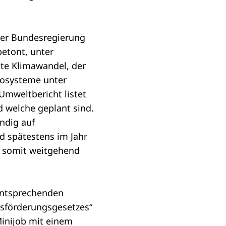
der Bundesregierung
betont, unter
e Klimawandel, der
kosysteme unter
mweltbericht listet
 welche geplant sind.
ndig auf
d spätestens im Jahr
d somit weitgehend
entsprechenden
sförderungsgesetzes“
Minijob mit einem