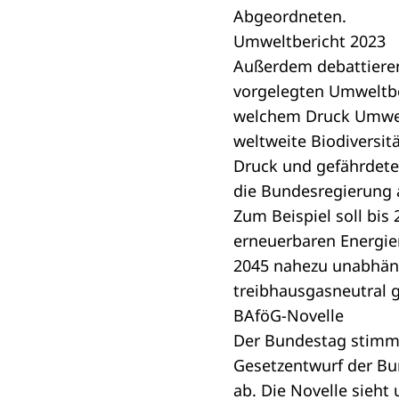
Abgeordneten.
Umweltbericht 2023
Außerdem debattieren
vorgelegten
Umweltbe
welchem Druck Umwel
weltweite Biodiversi
Druck und gefährdete
die Bundesregierung 
Zum Beispiel soll bis
erneuerbaren Energie
2045 nahezu unabhäng
treibhausgasneutral g
BAföG-Novelle
Der Bundestag stimmt
Gesetzentwurf der B
ab. Die Novelle sieht