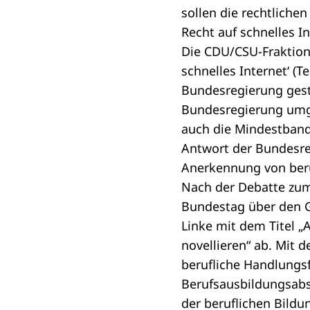
sollen die rechtlich
Recht auf schnelles I
Die CDU/CSU-Fraktion
schnelles Internet‘ 
Bundesregierung gestel
Bundesregierung umge
auch die Mindestband
Antwort der Bundesr
Anerkennung von beru
Nach der Debatte z
Bundestag über den G
Linke mit dem Titel
„
novellieren“
ab. Mit d
berufliche Handlungs
Berufsausbildungsabs
der beruflichen Bild