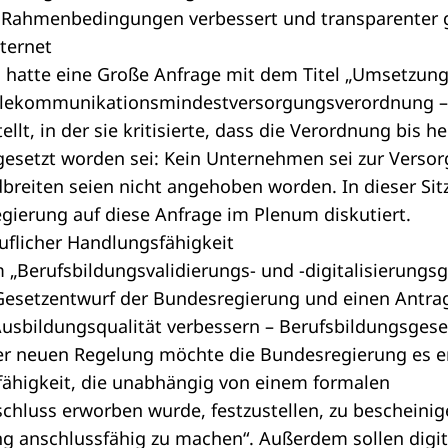
en Rahmenbedingungen verbessert und transparenter 
nternet
 hatte eine Große Anfrage mit dem Titel
„Umsetzung 
(Telekommunikationsmindestversorgungsverordnung –
lt, in der sie kritisierte, dass die Verordnung bis h
setzt worden sei: Kein Unternehmen sei zur Versorg
breiten seien nicht angehoben worden. In dieser Si
egierung
auf diese Anfrage im Plenum diskutiert.
flicher Handlungsfähigkeit
um
„Berufsbildungsvalidierungs- und -digitalisierungsg
esetzentwurf der Bundesregierung und einen Antra
Ausbildungsqualität verbessern – Berufsbildungsges
er neuen Regelung möchte die Bundesregierung es e
fähigkeit, die unabhängig von einem formalen
chluss erworben wurde, festzustellen, zu bescheini
ung anschlussfähig zu machen“. Außerdem sollen dig