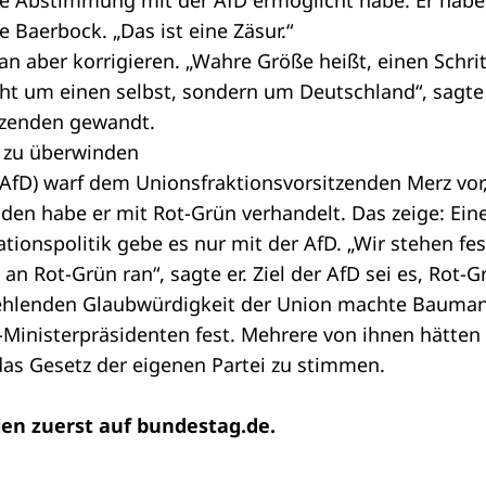
e Abstimmung mit der AfD ermöglicht habe. Er habe
 Baerbock. „Das ist eine Zäsur.“
n aber korrigieren. „Wahre Größe heißt, einen Schri
icht um einen selbst, sondern um Deutschland“, sagt
tzenden gewandt.
ün zu überwinden
AfD) warf dem Unionsfraktionsvorsitzenden Merz vor
den habe er mit Rot-Grün verhandelt. Das zeige: Ein
tionspolitik gebe es nur mit der AfD. „Wir stehen fes
an Rot-Grün ran“, sagte er. Ziel der AfD sei es, Rot-
 fehlenden Glaubwürdigkeit der Union machte Bauma
inisterpräsidenten fest. Mehrere von ihnen hätten
as Gesetz der eigenen Partei zu stimmen.
ien zuerst auf
bundestag.de
.