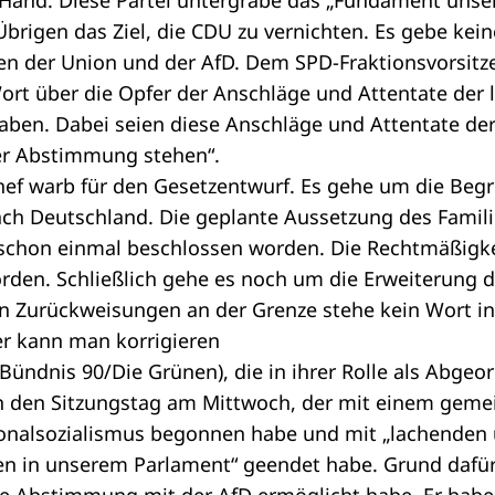
e Hand. Diese Partei untergrabe das „Fundament unse
 Übrigen das Ziel, die CDU zu vernichten. Es gebe ke
en der Union und der AfD. Dem SPD-Fraktionsvorsit
 Wort über die Opfer der Anschläge und Attentate der 
aben. Dabei seien diese Anschläge und Attentate de
er Abstimmung stehen“.
hef warb für den Gesetzentwurf. Es gehe um die Be
ch Deutschland. Die geplante Aussetzung des Famili
 schon einmal beschlossen worden. Die Rechtmäßigk
rden. Schließlich gehe es noch um die Erweiterung 
on Zurückweisungen an der Grenze stehe kein Wort in
er kann man korrigieren
Bündnis 90/Die Grünen), die in ihrer Rolle als
Abgeor
an den Sitzungstag am Mittwoch, der mit einem ge
ionalsozialismus begonnen habe und mit „lachenden
n in unserem Parlament“ geendet habe. Grund dafür 