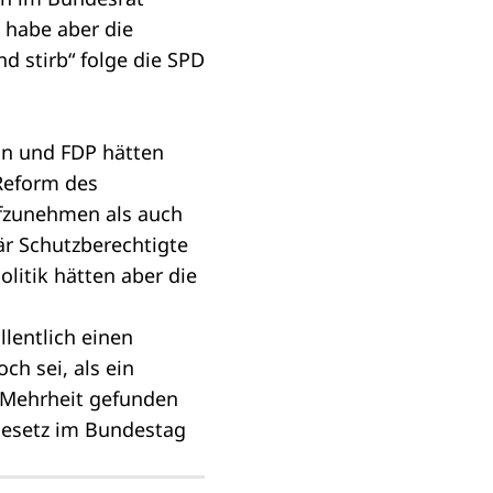
habe aber die
d stirb“ folge die SPD
on und FDP hätten
Reform des
fzunehmen als auch
är Schutzberechtigte
litik hätten aber die
lentlich einen
ch sei, als ein
 Mehrheit gefunden
Gesetz im Bundestag