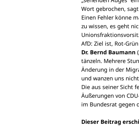
„sehenden Auges“ ein
Wort gebrochen, sagte
Einen Fehler könne ma
zu wissen, es geht n
Unionsfraktionsvorsi
AfD: Ziel ist, Rot-Gr
Dr. Bernd Baumann
(
tänzeln. Mehrere Stun
Änderung in der Migra
und wanzen uns nicht 
Die aus seiner Sicht
Äußerungen von CDU-M
im
Bundesrat
gegen d
Dieser Beitrag ersch