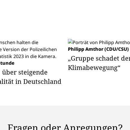
Philipp Amthor (CDU/CSU)
„Gruppe schadet de
Stunde
Klimabewegung“
 über steigende
lität in Deutschland
Fragen oder Anregungen?