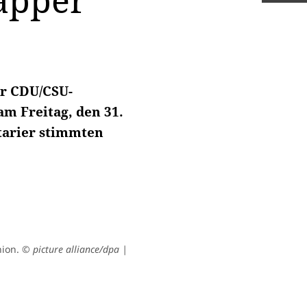
apper
er CDU/CSU-
am Freitag, den 31.
tarier stimmten
nion.
© picture alliance/dpa |