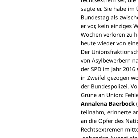
rechtsextrem sei, di
sagte er. Sie habe im
Bundestag als zwisch
er vor, kein einziges
Wochen verloren zu h
heute wieder von ein
Der Unionsfraktionsc
von Asylbewerbern na
der SPD im Jahr 2016
in Zweifel gezogen wo
der Bundespolizei. V
Grüne an Union: Fehl
Annalena Baerbock
(
teilnahm, erinnerte 
an die Opfer des Nat
Rechtsextremen mitte