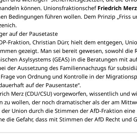
handeln können. Unionsfraktionschef
Friedrich Merz
en Bedingungen führen wollen. Dem Prinzip „Friss un
zenich.
ger auf der Pausetaste
DP-Fraktion,
Christian Dürr
, hielt dem entgegen, Uni
men gezeigt. Man sei bereit gewesen, sowohl die 
schen Asylsystems (GEAS) in die Beratungen mit au
bei der Aussetzung des Familiennachzugs für subsidi
Frage von Ordnung und Kontrolle in der Migrationspo
dauerhaft auf der Pausentaste“.
rich Merz (CDU/CSU) vorgeworfen, wissentlich und wil
 zu wollen, der noch dramatischer als der am Mittwo
 der Union durch die Stimmen der AfD-Fraktion eine
ehe die Gefahr, dass mit Stimmen der AfD Recht und 