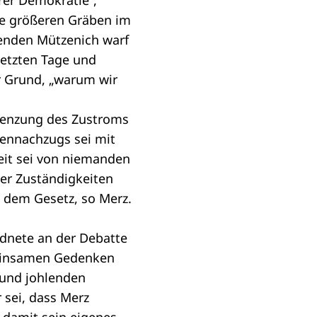
rer Demokratie“,
ine größeren Gräben im
zenden Mützenich warf
letzten Tage und
r Grund, „warum wir
grenzung des Zustroms
ennachzugs sei mit
eit sei von niemanden
der Zuständigkeiten
 dem Gesetz, so Merz.
dnete
an der Debatte
meinsamen Gedenken
 und johlenden
sei, dass Merz