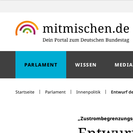
PARLAMENT
WISSEN
MEDIA
|
|
|
Startseite
Parlament
Innenpolitik
Entwurf d
„Zustrombegrenzungs