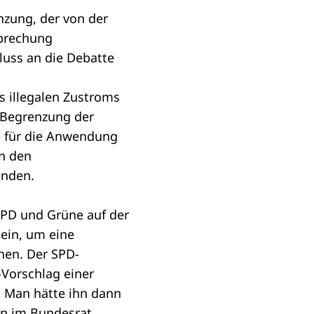
nzung
, der von der
rbrechung
luss an die
Debatte
s illegalen Zustroms
r Begrenzung der
e für die Anwendung
on den
enden.
SPD und Grüne auf der
sein, um eine
hen. Der SPD-
-Vorschlag einer
 Man hätte ihn dann
on im Bundesrat