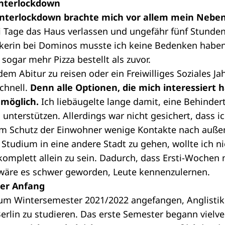
interlockdown
nterlockdown brachte mich vor allem mein Neben
ei Tage das Haus verlassen und ungefähr fünf Stunde
ckerin bei Dominos musste ich keine Bedenken haben
 sogar mehr Pizza bestellt als zuvor.
m Abitur zu reisen oder ein Freiwilliges Soziales Ja
chnell.
Denn alle Optionen, die mich interessiert 
 möglich.
Ich liebäugelte lange damit, eine Behinder
unterstützen. Allerdings war nicht gesichert, dass ic
um Schutz der Einwohner wenige Kontakte nach auß
Studium in eine andere Stadt zu gehen, wollte ich n
 komplett allein zu sein. Dadurch, dass Ersti-Wochen
 wäre es schwer geworden, Leute kennenzulernen.
der Anfang
zum Wintersemester 2021/2022 angefangen, Anglistik 
 Berlin zu studieren. Das erste Semester begann viel