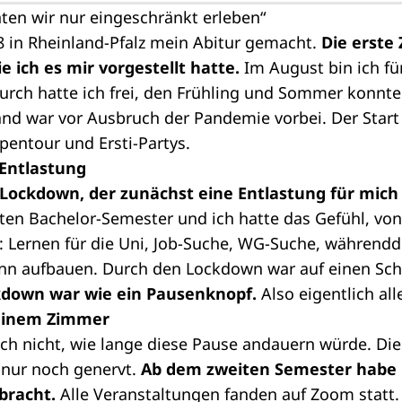
nten wir nur eingeschränkt erleben“
8 in Rheinland-Pfalz mein Abitur gemacht.
Die erste 
ie ich es mir vorgestellt hatte.
Im August bin ich für
rch hatte ich frei, den Frühling und Sommer konnte
and war vor Ausbruch der Pandemie vorbei. Der Star
eipentour und Ersti-Partys.
 Entlastung
Lockdown, der zunächst eine Entlastung für mich 
ten Bachelor-Semester und ich hatte das Gefühl, von
: Lernen für die Uni, Job-Suche, WG-Suche, während
nn aufbauen. Durch den Lockdown war auf einen Schl
kdown war wie ein Pausenknopf.
Also eigentlich all
meinem Zimmer
ch nicht, wie lange diese Pause andauern würde. D
 nur noch genervt.
Ab dem zweiten Semester habe ic
racht.
Alle Veranstaltungen fanden auf Zoom statt.