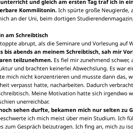
unterricht und gleich am ersten Tag traf ich in e
erbare Kommilitonin.
Ich spürte große Neugierde, a
, mich an der Uni, beim dortigen Studierendenmagazin
in am Schreibtisch
stoppte abrupt, als die Seminare und Vorlesung auf 
s bis abends an meinem Schreibtisch, sah mir Vo
naren teilzunehmen.
Es fiel mir zunehmend schwer,
ktur und brachten keinerlei Abwechslung. Es war ein
nte mich nicht konzentrieren und musste dann das, 
eit verpasst hatte, nacharbeiten. Dadurch verbracht
Schreibtisch. Meine Motivation hatte sich irgendwo we
chien unerreichbar.
 noch sehen durfte, bekamen mich nur selten zu G
eschwerte ich mich meist über mein Studium. Ich füh
es zum Gespräch beizutragen. Ich fing an, mich zu iso