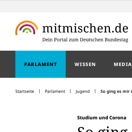
PARLAMENT
WISSEN
MEDIA
|
|
|
Startseite
Parlament
Jugend
So ging es mir
Studium und Corona