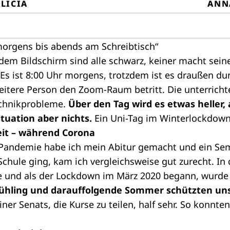
ALICIA
ANN
 morgens bis abends am Schreibtisch“
em Bildschirm sind alle schwarz, keiner macht seine
Es ist 8:00 Uhr morgens, trotzdem ist es draußen d
weitere Person den Zoom-Raum betritt. Die unterrich
echnikprobleme.
Über den Tag wird es etwas heller
tuation aber nichts.
Ein Uni-Tag im Winterlockdown
eit – während Corona
andemie habe ich mein Abitur gemacht und ein Seme
Schule ging, kam ich vergleichsweise gut zurecht. In 
ele und als der Lockdown im März 2020 begann, wurd
rühling und darauffolgende Sommer schützten uns 
ner Senats, die Kurse zu teilen, half sehr. So konnten