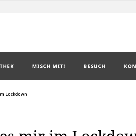
THEK
MISCH MIT!
BESUCH
KON
 im Lockdown