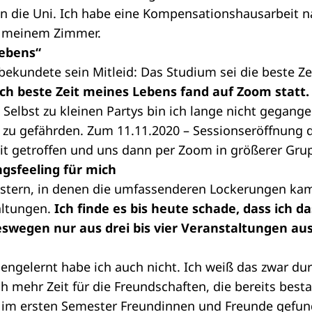
in die Uni. Ich habe eine Kompensationshausarbeit 
in meinem Zimmer.
Lebens“
bekundete sein Mitleid: Das Studium sei die beste Ze
ich beste Zeit meines Lebens fand auf Zoom statt
el. Selbst zu kleinen Partys bin ich lange nicht gega
zu gefährden. Zum 11.11.2020 – Sessionseröffnung d
eit getroffen und uns dann per Zoom in größerer Gru
gsfeeling für mich
stern, in denen die umfassenderen Lockerungen kam
altungen.
Ich finde es bis heute schade, dass ich da
eswegen nur aus drei bis vier Veranstaltungen au
engelernt habe ich auch nicht. Ich weiß das zwar du
h mehr Zeit für die Freundschaften, die bereits best
s im ersten Semester Freundinnen und Freunde gefu