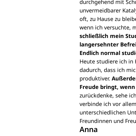
durchgehend mit Schu
unvermeidbarer Katal
oft, zu Hause zu blei
wenn ich versuchte, m
schließlich mein Stu
langersehnter Befre
Endlich normal stud
Heute studiere ich in
dadurch, dass ich mic
produktiver.
Außerdem
Freude bringt, wen
zurückdenke, sehe ich
verbinde ich vor all
unterschiedlichen Un
Freundinnen und Freu
Anna