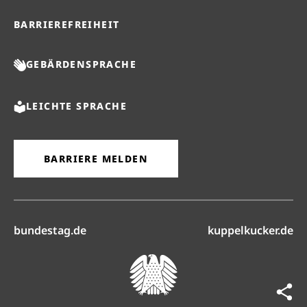
BARRIEREFREIHEIT
GEBÄRDENSPRACHE
LEICHTE SPRACHE
BARRIERE MELDEN
(öffnet in neuem Reiter)
(ö
bundestag.de
kuppelkucker.de