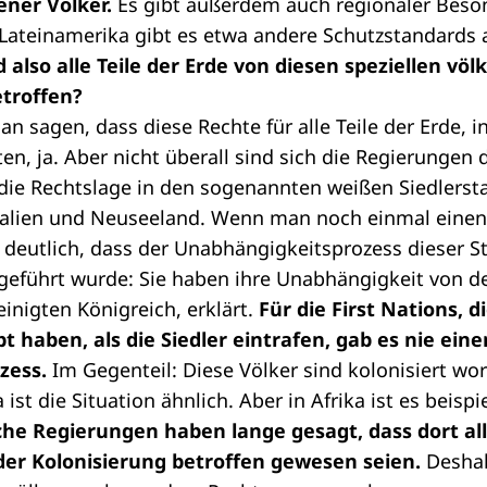
ener Völker.
Es gibt außerdem auch regionaler Beso
 Lateinamerika gibt es etwa andere Schutzstandards al
d also alle Teile der Erde von diesen speziellen völ
troffen?
n sagen, dass diese Rechte für alle Teile der Erde, 
en, ja. Aber nicht überall sind sich die Regierungen 
die Rechtslage in den sogenannten weißen Siedlersta
ralien und Neuseeland. Wenn man noch einmal einen B
d deutlich, dass der Unabhängigkeitsprozess dieser S
igeführt wurde: Sie haben ihre Unabhängigkeit von 
inigten Königreich, erklärt.
Für die First Nations, d
bt haben, als die Siedler eintrafen, gab es nie eine
zess.
Im Gegenteil: Diese Völker sind kolonisiert wo
ist die Situation ähnlich. Aber in Afrika ist es beispi
sche Regierungen haben lange gesagt, dass dort a
er Kolonisierung betroffen gewesen seien.
Deshal