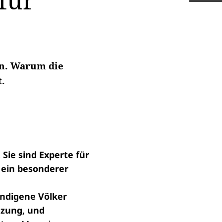
für
on. Warum die
t.
Sie sind Experte für
 ein besonderer
Indigene Völker
nzung, und