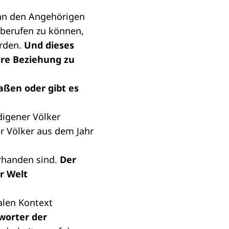
Denn den Angehörigen
 berufen zu können,
erden.
Und dieses
ere Beziehung zu
aßen oder gibt es
digener Völker
er Völker aus dem Jahr
orhanden sind.
Der
er Welt
alen Kontext
worter der