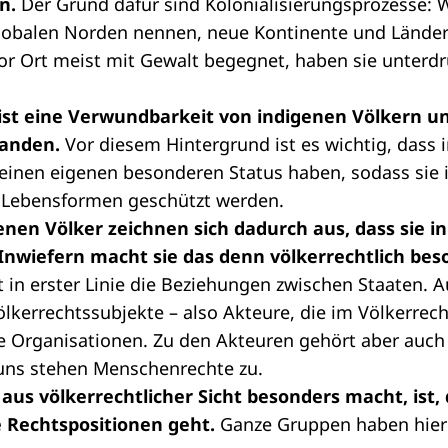
n.
Der Grund dafür sind Kolonialisierungsprozesse:
lobalen Norden nennen, neue Kontinente und Länder
or Ort meist mit Gewalt begegnet, haben sie unterdr
ist eine Verwundbarkeit von indigenen Völkern u
anden.
Vor diesem Hintergrund ist es wichtig, dass 
einen eigenen besonderen Status haben, sodass sie in
en Lebensformen geschützt werden.
enen Völker zeichnen sich dadurch aus, dass sie 
nwiefern macht sie das denn völkerrechtlich bes
t in erster Linie die Beziehungen zwischen Staaten. 
kerrechtssubjekte – also Akteure, die im Völkerrech
le Organisationen. Zu den Akteuren gehört aber auc
uns stehen Menschenrechte zu.
aus völkerrechtlicher Sicht besonders macht, ist, 
e Rechtspositionen geht.
Ganze Gruppen haben hier