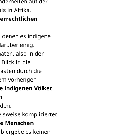
nderheiten auf der
s in Afrika.
kerrechtlichen
in denen es indigene
darüber einig.
aten, also in den
lick in die
taaten durch die
dem vorherigen
ie indigenen Völker,
n
rden.
elsweise komplizierter.
lle Menschen
b ergebe es keinen