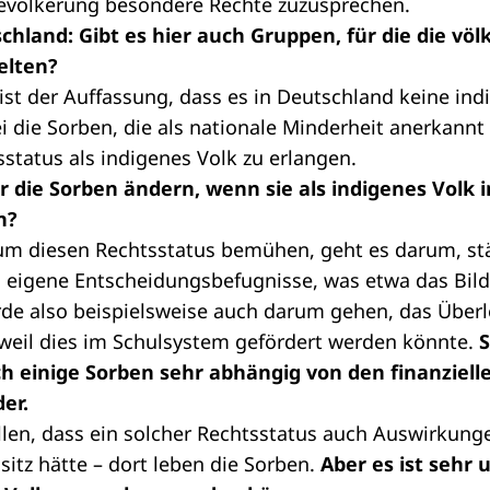
Bevölkerung besondere Rechte zuzusprechen.
schland: Gibt es hier auch Gruppen, für die die völ
elten?
ist der Auffassung, dass es in Deutschland keine in
i die Sorben, die als nationale Minderheit anerkannt 
status als indigenes Volk zu erlangen.
r die Sorben ändern, wenn sie als indigenes Volk 
n?
 um diesen Rechtsstatus bemühen, geht es darum, st
 eigene Entscheidungsbefugnisse, was etwa das Bild
e also beispielsweise auch darum gehen, das Überl
 weil dies im Schulsystem gefördert werden könnte.
S
sich einige Sorben sehr abhängig von den finanzi
er.
llen, dass ein solcher Rechtsstatus auch Auswirkun
sitz hätte – dort leben die Sorben.
Aber es ist sehr 