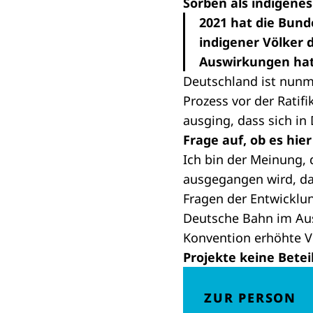
Sorben als indigene
2021 hat die Bun
indigener Völker d
Auswirkungen hat 
Deutschland ist nunm
Prozess vor der Ratif
ausging, dass sich in
Frage auf, ob es hie
Ich bin der Meinung, 
ausgegangen wird, da
Fragen der Entwickl
Deutsche Bahn im Ausl
Konvention erhöhte V
Projekte keine Bete
ZUR PERSON