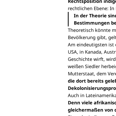
Rechtsposition indig
rechtlichen Ebene: In
In der Theorie sin
Bestimmungen be
Theoretisch könnte ma
Bevölkerung gibt, gelt
Am eindeutigsten ist 
USA, in Kanada, Aust
Geschichte wirft, wir
weißen Siedler herbe
Mutterstaat, dem Vere
die dort bereits gele
Dekolonisierungspro
Auch in Lateinamerika 
Denn viele afrikani
gleichermaßen von d