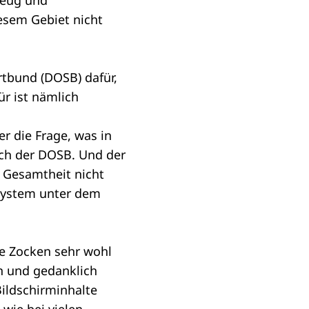
kzeug und
esem Gebiet nicht
rtbund (DOSB) dafür,
ür ist nämlich
r die Frage, was in
ich der DOSB. Und der
r Gesamtheit nicht
esystem unter dem
e Zocken sehr wohl
h und gedanklich
Bildschirminhalte