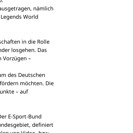
p.
ausgetragen, nämlich
f Legends World
haften in die Rolle
nder losgehen. Das
en Vorzügen –
num des Deutschen
 fördern möchten. Die
punkte – auf
Der E-Sport-Bund
ndesgebiet, definiert