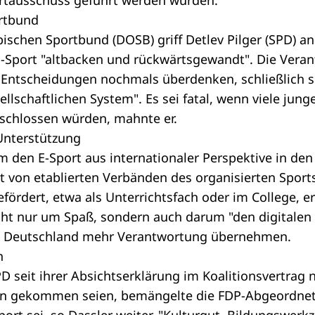
ortausschuss geführt werden würden.
rtbund
schen Sportbund (DOSB) griff Detlev Pilger (SPD) a
Sport "altbacken und rückwärtsgewandt". Die Vera
hre Entscheidungen nochmals überdenken, schließlich s
llschaftlichen System". Es sei fatal, wenn viele jun
schlossen würden, mahnte er.
Unterstützung
m den E-Sport aus internationaler Perspektive in den 
t von etablierten Verbänden des organisierten Spor
fördert, etwa als Unterrichtsfach oder im College, er
cht nur um Spaß, sondern auch darum "den digitalen
se Deutschland mehr Verantwortung übernehmen.
n
 seit ihrer Absichtserklärung im Koalitionsvertrag 
en gekommen seien, bemängelte die FDP-Abgeordnet