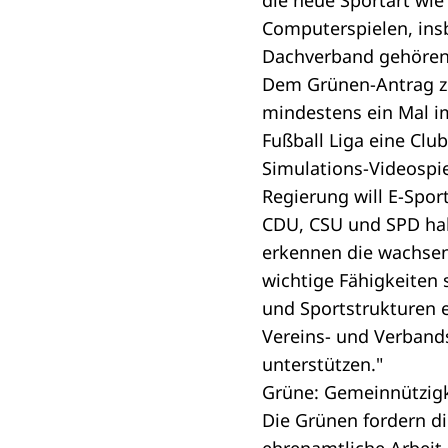
die neue Sportart wie
Computerspielen, ins
Dachverband gehören 
Dem Grünen-Antrag zu
mindestens ein Mal i
Fußball Liga eine Clu
Simulations-Videospie
Regierung will E-Spor
CDU, CSU und SPD hab
erkennen die wachsen
wichtige Fähigkeiten s
und Sportstrukturen e
Vereins- und Verband
unterstützen."
Grüne: Gemeinnützig
Die Grünen fordern d