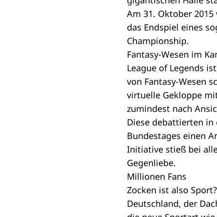
gigantischen Halle st
Am 31. Oktober 2015 
das Endspiel eines so
Championship.
Fantasy-Wesen im Ka
League of Legends ist
von Fantasy-Wesen sc
virtuelle Gekloppe mi
zumindest nach Ansich
Diese debattierten i
Bundestages
einen A
Initiative stieß bei a
Gegenliebe.
Millionen Fans
Zocken ist also Spor
Deutschland, der Dac