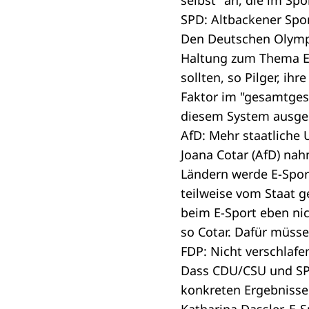
selbst" an, die im Sp
SPD: Altbackener Spo
Den Deutschen Olympi
Haltung zum Thema E-
sollten, so Pilger, i
Faktor im "gesamtgese
diesem System ausge
AfD: Mehr staatliche 
Joana Cotar (AfD) nah
Ländern werde E-Spor
teilweise vom Staat ge
beim E-Sport eben ni
so Cotar. Dafür müs
FDP: Nicht verschlafe
Dass CDU/CSU und SPD
konkreten Ergebniss