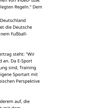
elen von Video- bzw.
elegten Regeln." Dem
 Deutschland
et die Deutsche
einem Fußball-
ertrag
steht: "Wir
 an. Da E-Sport
ung sind, Training
eigene Sportart mit
pischen Perspektive
derem auf, die