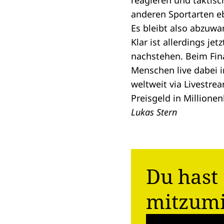
reagieren und taktisc
anderen Sportarten e
Es bleibt also abzuwa
Klar ist allerdings j
nachstehen. Beim Fin
Menschen live dabei 
weltweit via Livestrea
Preisgeld in Millione
Lukas Stern
Du hast 
mitzum