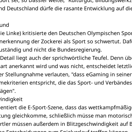
Sport sei, so Dassler weiter, "Kulturgut, Bildungswer
nd Deutschland dürfe die rasante Entwicklung auf di
bund
(Die Linke) kritisierte den Deutschen Olympischen Spo
Anerkennung der Zockerei als Sport so schwertut. Daf
uständig und nicht die Bundesregierung.
etail liegt auch der sprichwörtliche Teufel. Denn übe
art anerkannt wird und was nicht, entscheidet letztl
er Stellungnahme verlauten, "dass eGaming in seine
mekriterien entspricht, die das Sport- und Verbänd
ägen".
windigkeit
tiert die E-Sport-Szene, dass das wettkampfmäßig
istung gleichkomme, schließlich müsse man motorisc
portler müssen außerdem in Blitzgeschwindigkeit auf 