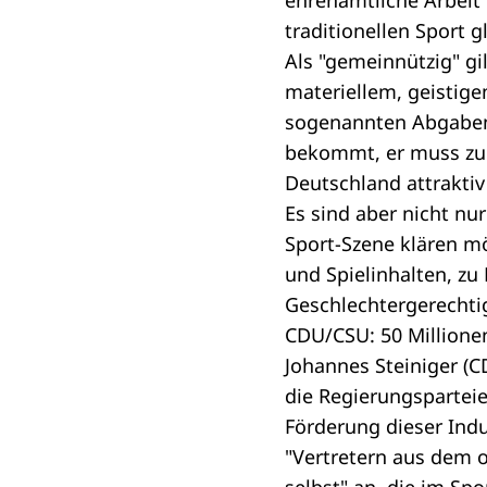
ehrenamtliche Arbeit
traditionellen Sport 
Als "gemeinnützig" gi
materiellem, geistigem
sogenannten Abgabeno
bekommt, er muss zum
Deutschland attraktiv
Es sind aber nicht nu
Sport-Szene klären m
und Spielinhalten, zu
Geschlechtergerechti
CDU/CSU: 50 Millione
Johannes Steiniger (C
die Regierungsparteie
Förderung dieser Ind
"Vertretern aus dem o