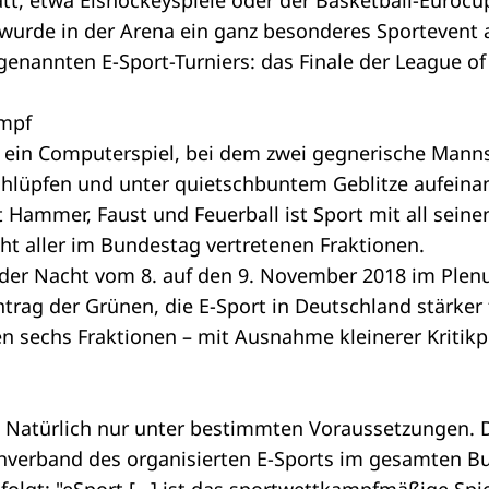
att, etwa Eishockeyspiele oder der Basketball-Eurocu
wurde in der Arena ein ganz besonderes Sportevent 
genannten E-Sport-Turniers: das Finale der League o
mpf
 ein Computerspiel, bei dem zwei gegnerische Mannsc
hlüpfen und unter quietschbuntem Geblitze aufeina
t Hammer, Faust und Feuerball ist Sport mit all sein
t aller im Bundestag vertretenen Fraktionen.
n der Nacht vom 8. auf den 9. November 2018 im Ple
ntrag
der Grünen, die E-Sport in Deutschland stärker
llen sechs Fraktionen – mit Ausnahme kleinerer Kritik
t? Natürlich nur unter bestimmten Voraussetzungen. 
hverband des organisierten E-Sports im gesamten Bu