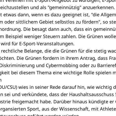
 in Vereinen mit E-Sport-Angebot zu würdigen, E-Spo
gleichzustellen und als "gemeinnützig" anzuerkennen.
lt etwas dann, wenn es dazu geeignet ist, "die Allgem
 oder sittlichem Gebiet selbstlos zu fördern", so ste
rdnung. Die besagt dann auch, dass ein gemeinnütz
 Beispiel weniger Steuern zahlen. Die Grünen woll
 wird für E-Sport-Veranstaltungen.
r rechtliche Belange, die die Grünen für die stetig w
öchten. Die Grünen fordern in ihrem Antrag, dass Fr
 Diskriminierung und Cybermobbing oder zu Barrieref
gkeit bei diesem Thema eine wichtige Rolle spielen 
n
DU/CSU) wies in seiner Rede darauf hin, wie wichtig 
n sei und verkündete, dass der Haushaltsausschuss 5
ustrie freigemacht habe. Darüber hinaus kündigte er
rgansierten Sport, aus der Wissenschaft, mit Athlet