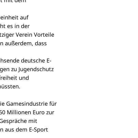
rt mit dem
einheit auf
ht es in der
iger Verein Vorteile
en außerdem, dass
achsende deutsche E-
agen zu Jugendschutz
reiheit und
müssten.
die Gamesindustrie für
0 Millionen Euro zur
 Gespräche mit
en aus dem E-Sport