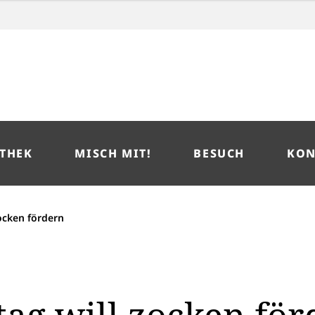
THEK
MISCH MIT!
BESUCH
KON
ocken fördern