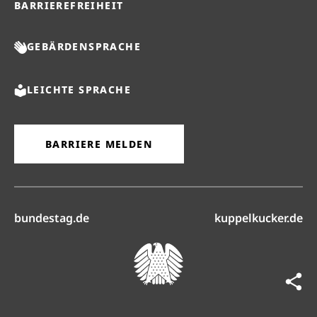
BARRIEREFREIHEIT
GEBÄRDENSPRACHE
LEICHTE SPRACHE
BARRIERE MELDEN
(öffnet in neuem Reiter)
(ö
bundestag.de
kuppelkucker.de