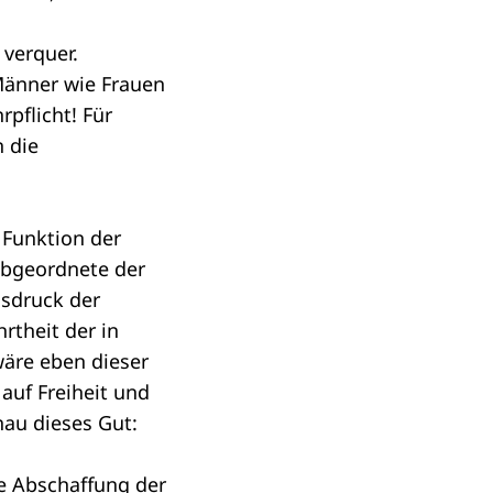
 verquer.
Männer wie Frauen
pflicht! Für
h die
 Funktion der
 Abgeordnete der
usdruck der
rtheit der in
äre eben dieser
auf Freiheit und
nau dieses Gut:
ge Abschaffung der