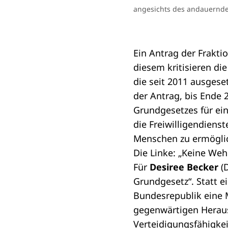
angesichts des andauernden
Ein
Antrag
der
Frakti
diesem kritisieren di
die seit 2011 ausgese
der Antrag, bis Ende
Grundgesetzes
für ei
die Freiwilligendien
Menschen zu ermögli
Die Linke: „Keine Weh
Für
Desiree Becker
(
Grundgesetz“. Statt 
Bundesrepublik eine M
gegenwärtigen Heraus
Verteidigungsfähigkei