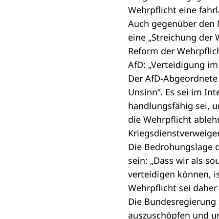
Wehrpflicht eine fahr
Auch gegenüber den 
eine „Streichung der W
Reform der Wehrpflich
AfD: „Verteidigung im 
Der AfD-Abgeordnet
Unsinn“. Es sei im Int
handlungsfähig sei, u
die Wehrpflicht ableh
Kriegsdienstverweige
Die Bedrohungslage d
sein: „Dass wir als so
verteidigen können, i
Wehrpflicht sei daher
Die Bundesregierung 
auszuschöpfen und u