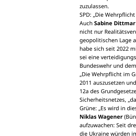
zuzulassen.
SPD: „Die Wehrpflicht
Auch
Sabine Dittmar
nicht nur Realitätsve
geopolitischen Lage 
habe sich seit 2022 m
sei eine verteidigung
Bundeswehr und de
„Die Wehrpflicht im Gr
2011 auszusetzen und 
12a des Grundgesetzes,
Sicherheitsnetzes, „d
Grüne: „Es wird in d
Niklas Wagener
(Bünd
aufzuwachen: Seit dre
die Ukraine würden i