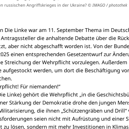
 russischen Angriffskrieges in der Ukraine?
© IMAGO / photothek
on
Die Linke war am 11. September Thema im Deutsc
e Antragssteller die anhaltende Debatte über die Rück
tzt, aber nicht abgeschafft worden ist. Von der
Bunde
 2025 einen entsprechenden Gesetzentwurf zur Änder
ne Streichung der Wehrpflicht vorzulegen. Außerdem s
ste aufgestockt werden, um dort die Beschäftigung v
chen.
rpflicht! Für niemanden!“
Die Linke) gehört die Wehrpflicht „in die Geschichtsbü
einer Stärkung der Demokratie drohe den jungen Men
ilitarisierung, die ihnen „Schützengräben und Drill“ 
forderungen seien nicht mit Aufrüstung und einer S
t zu lösen, sondern mit mehr Investitionen in Klimas