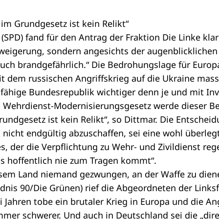
 im Grundgesetz ist kein Relikt“
(SPD) fand für den Antrag der Fraktion Die Linke klar
rweigerung, sondern angesichts der augenblicklichen
auch brandgefährlich.“ Die Bedrohungslage für Euro
it dem russischen Angriffskrieg auf die Ukraine mass
sfähige Bundesrepublik wichtiger denn je und mit Inv
m
Wehrdienst-Modernisierungsgesetz
werde dieser B
undgesetz ist kein Relikt“, so Dittmar. Die Entscheid
nicht endgültig abzuschaffen, sei eine wohl überleg
 der die Verpflichtung zu Wehr- und Zivildienst regel
as hoffentlich nie zum Tragen kommt“.
iesem Land niemand gezwungen, an der Waffe zu dien
nis 90/Die Grünen) rief die Abgeordneten der Linksf
i Jahren tobe ein brutaler Krieg in Europa und die An
mmer schwerer. Und auch in Deutschland sei die „dir