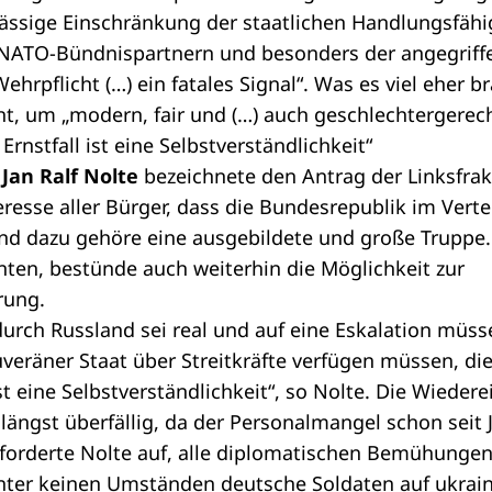
lässige Einschränkung der staatlichen Handlungsfähig
NATO-Bündnispartnern und besonders der angegriff
ehrpflicht (…) ein fatales Signal“. Was es viel eher b
t, um „modern, fair und (…) auch geschlechtergerec
Ernstfall ist eine Selbstverständlichkeit“
e
Jan Ralf Nolte
bezeichnete den Antrag der Linksfrakti
eresse aller Bürger, dass die Bundesrepublik im Verte
nd dazu gehöre eine ausgebildete und große Truppe. F
nten, bestünde auch weiterhin die Möglichkeit zur
rung.
urch Russland sei real und auf eine Eskalation müss
uveräner Staat über Streitkräfte verfügen müssen, die
st eine Selbstverständlichkeit“, so Nolte. Die Wieder
 längst überfällig, da der Personalmangel schon seit 
forderte Nolte auf, alle diplomatischen Bemühunge
nter keinen Umständen deutsche Soldaten auf ukra