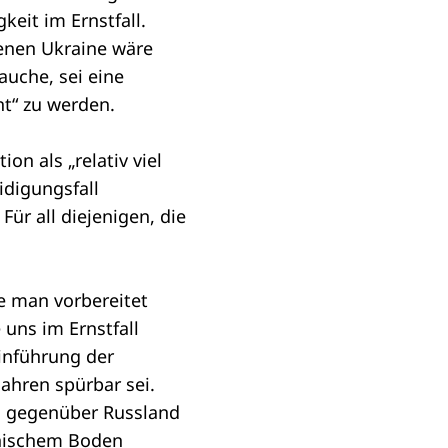
keit im Ernstfall.
enen Ukraine wäre
rauche, sei eine
ht“ zu werden.
on als „relativ viel
idigungsfall
ür all diejenigen, die
e man vorbereitet
 uns im Ernstfall
einführung der
Jahren spürbar sei.
n gegenüber Russland
inischem Boden