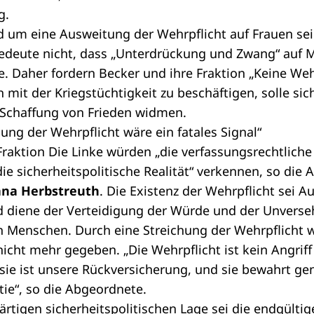
g.
 um eine Ausweitung der Wehrpflicht auf Frauen sei
edeute nicht, dass „Unterdrückung und Zwang“ auf 
. Daher fordern Becker und ihre Fraktion „Keine Wehr
 mit der Kriegstüchtigkeit zu beschäftigen, solle sic
Schaffung von Frieden widmen.
ung der Wehrpflicht wäre ein fatales Signal“
raktion Die Linke würden „die verfassungsrechtliche
die sicherheitspolitische Realität“ verkennen, so die
ana Herbstreuth
. Die Existenz der Wehrpflicht sei A
nd diene der Verteidigung der Würde und der Unverseh
 Menschen. Durch eine Streichung der Wehrpflicht w
ht mehr gegeben. „Die Wehrpflicht ist kein Angriff 
ie ist unsere Rückversicherung, und sie bewahrt ge
ie“, so die Abgeordnete.
tigen sicherheitspolitischen Lage sei die endgülti