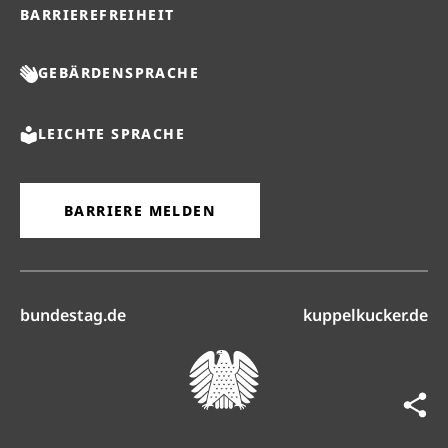
BARRIEREFREIHEIT
GEBÄRDENSPRACHE
LEICHTE SPRACHE
BARRIERE MELDEN
(öffnet in neuem Reiter)
(ö
bundestag.de
kuppelkucker.de