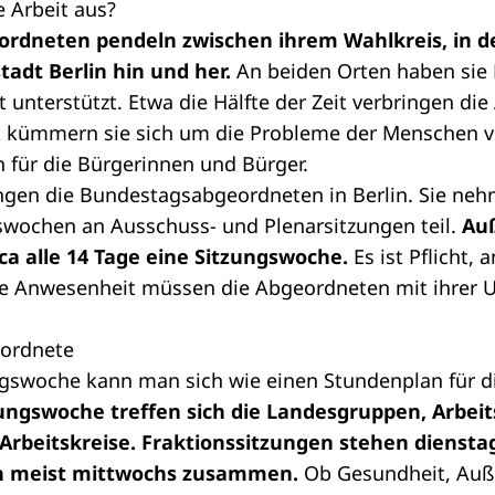
e Arbeit aus?
rdneten pendeln zwischen ihrem Wahlkreis, in d
tadt Berlin hin und her.
An beiden Orten haben sie 
it unterstützt. Etwa die Hälfte der Zeit verbringen d
t kümmern sie sich um die Probleme der Menschen vo
 für die Bürgerinnen und Bürger.
ingen die Bundestagsabgeordneten in Berlin. Sie ne
wochen an Ausschuss- und Plenarsitzungen teil.
Auß
ca alle 14 Tage eine Sitzungswoche.
Es ist Pflicht,
re Anwesenheit müssen die Abgeordneten mit ihrer U
eordnete
ngswoche
kann man sich wie einen Stundenplan für di
zungswoche treffen sich die Landesgruppen, Arbei
rbeitskreise. Fraktionssitzungen stehen dienstag
 meist mittwochs zusammen.
Ob Gesundheit, Auße