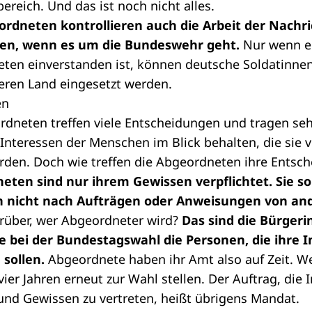
ereich. Und das ist noch nicht alles.
rdneten kontrollieren auch die Arbeit der
Nachri
agen, wenn es um die
Bundeswehr
geht.
Nur wenn ei
en einverstanden ist, können deutsche Soldatinne
eren Land eingesetzt werden.
en
dneten treffen viele Entscheidungen und tragen seh
Interessen der Menschen im Blick behalten, die sie 
rden. Doch wie treffen die Abgeordneten ihre Ents
ten sind nur ihrem Gewissen verpflichtet
. Sie s
h nicht nach Aufträgen oder Anweisungen von and
rüber, wer Abgeordneter wird?
Das sind die Bürgeri
re bei der Bundestagswahl die Personen, die ihre 
 sollen.
Abgeordnete haben ihr Amt also auf Zeit. W
ier Jahren erneut zur Wahl stellen. Der Auftrag, die 
nd Gewissen zu vertreten, heißt übrigens Mandat.