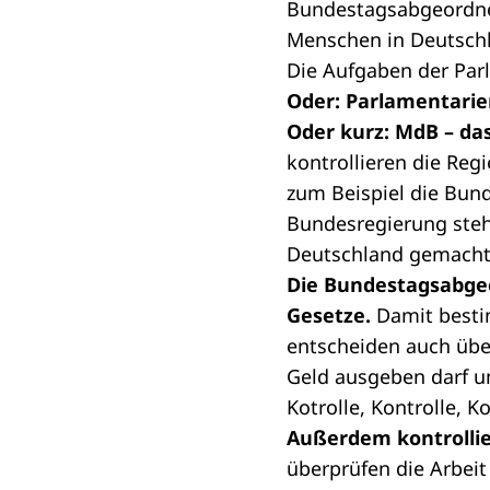
Bundestagsabgeordn
Menschen in Deutschl
Die Aufgaben der Par
Oder: Parlamentarie
Oder kurz: MdB – das
kontrollieren die Reg
zum Beispiel die
Bund
Bundesregierung
steh
Deutschland gemacht
Die Bundestagsabge
Gesetze.
Damit bestim
entscheiden auch üb
Geld ausgeben darf un
Kotrolle, Kontrolle, K
Außerdem kontrolli
überprüfen die Arbei