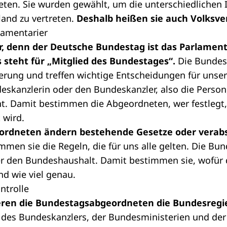
eten
. Sie wurden gewählt, um die unterschiedlichen 
and zu vertreten.
Deshalb heißen sie auch Volksver
lamentarier
r, denn der Deutsche Bundestag ist das Parlamen
 steht für „Mitglied des Bundestages“.
Die Bundes
ierung und treffen wichtige Entscheidungen für unser
eskanzlerin oder den Bundeskanzler
, also die Person
t. Damit bestimmen die Abgeordneten, wer festlegt, 
 wird.
ordneten ändern bestehende Gesetze oder verab
men sie die Regeln, die für uns alle gelten. Die B
er den
Bundeshaushalt
. Damit bestimmen sie, wofür
d wie viel genau.
ontrolle
eren die Bundestagsabgeordneten die Bundesregi
t des Bundeskanzlers, der Bundesministerien und de