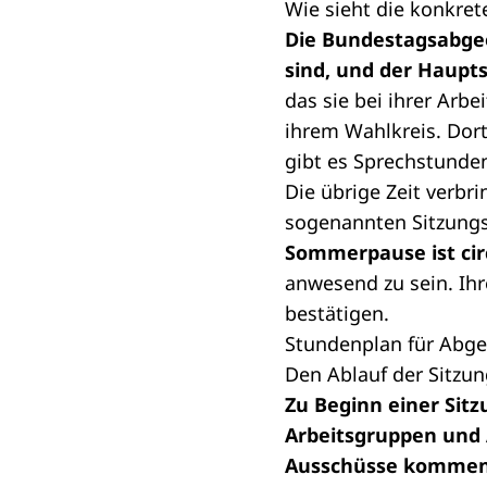
Wie sieht die konkret
Die Bundestagsabgeo
sind, und der Haupts
das sie bei ihrer Arbe
ihrem Wahlkreis. Dor
gibt es Sprechstunden
Die übrige Zeit verbr
sogenannten Sitzungs
Sommerpause ist cir
anwesend zu sein. Ih
bestätigen.
Stundenplan für Abg
Den Ablauf der
Sitzu
Zu Beginn einer Sit
Arbeitsgruppen und A
Ausschüsse kommen