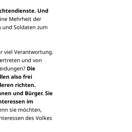
chtendienste
. Und
ne Mehrheit der
n und Soldaten zum
r viel Verantwortung.
vertreten und von
cheidungen?
Die
ollen also frei
eren richten.
nnen und Bürger. Sie
Interessen im
enn sie möchten,
Interessen des Volkes