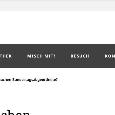
THEK
MISCH MIT!
BESUCH
KON
achen Bundestagsabgeordnete?