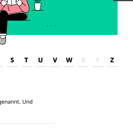
S
T
U
V
W
X
Y
Z
 genannt. Und