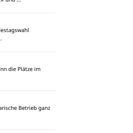
ndestagswahl
.
n die Plätze im
arische Betrieb ganz