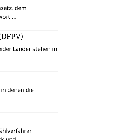
esetz, dem
ort ...
(DFPV)
eider Länder stehen in
 in denen die
ählverfahren
k und ...