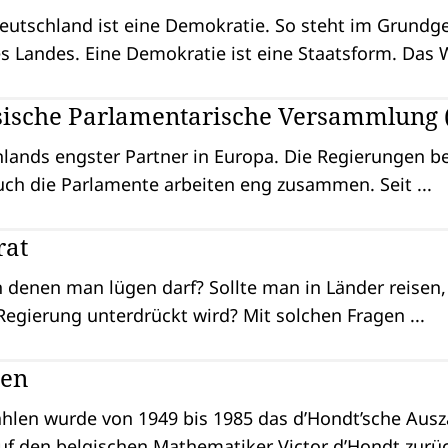
eutschland ist eine Demokratie. So steht im Grundg
s Landes. Eine Demokratie ist eine Staatsform. Das W
sische Parlamentarische Versammlung 
hlands engster Partner in Europa. Die Regierungen b
ch die Parlamente arbeiten eng zusammen. Seit ...
rat
in denen man lügen darf? Sollte man in Länder reisen,
egierung unterdrückt wird? Mit solchen Fragen ...
ren
hlen wurde von 1949 bis 1985 das d’Hondt’sche Ausz
f den belgischen Mathematiker Victor d’Hondt zurüc