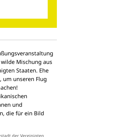
grüßungsveranstaltung
e wilde Mischung aus
igten Staaten. Ehe
t, um unseren Flug
machen!
stadt der Vereinigten