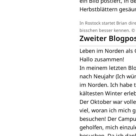
In Rostock startet Brian di
bisschen besser kennen.
© 
Zweiter Blogpo
Leben im Norden als 
Hallo zusammen!
In meinem letzten Bl
nach Neujahr (Ich wün
im Norden. Ich habe 
kältesten Winter erleb
​Der Oktober war vol
viel, woran ich mich 
besuchen! Der Campus
geholfen, mich einzul
besuchen. Da ich dan