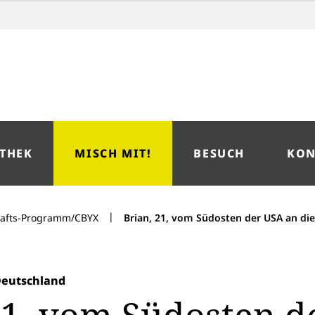
THEK
MISCH MIT!
BESUCH
KON
|
hafts-Programm/CBYX
Brian, 21, vom Südosten der USA an di
Deutschland