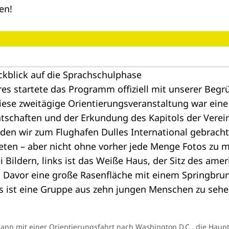
en!
ckblick auf die Sprachschulphase
hres startete das Programm offiziell mit unserer Be
iese zweitägige Orientierungsveranstaltung war ein
tschaften und der Erkundung des Kapitols der Verein
den wir zum Flughafen Dulles International gebrach
reten – aber nicht ohne vorher jede Menge Fotos zu 
nn mit einer Orientierungsfahrt nach Washington D.C., die Haupt