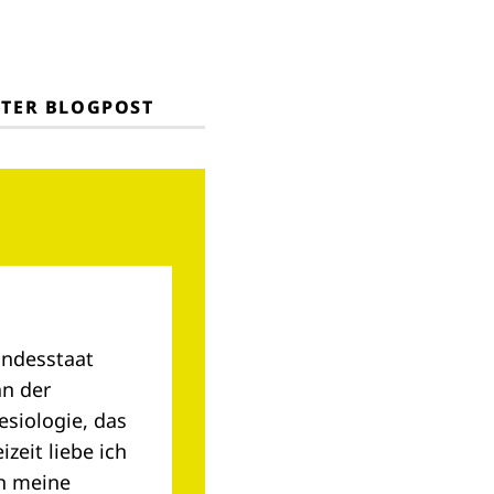
TTER BLOGPOST
undesstaat
an der
esiologie, das
zeit liebe ich
ch meine