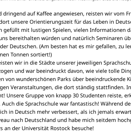
d dringend auf Kaffee angewiesen, reisten wir vom F
rt unsere Orientierungszeit für das Leben in Deuts
 gefüllt mit lustigen Spielen, vielen Informationen d
uns bereithalten würden und natürlich Seminaren übe
er Deutschen. (Am besten hat es mir gefallen, zu l
nen Tonnen sortiert!)
sten wir in die Städte unserer jeweiligen Sprachschul
ogen und war beeindruckt davon, wie viele tolle Din
gen von wunderschönen Parks über beeindruckende 
tigen Veranstaltungen, die dort ständig stattfinden. In
ht! Unsere Gruppe von knapp 30 Studenten reiste, er
. Auch die Sprachschule war fantastisch! Während d
ich in Deutsch mehr verbessert, als ich jemals erwar
eau nach Deutschland und habe mich seitdem hochge
rs an der Universität Rostock besuche!