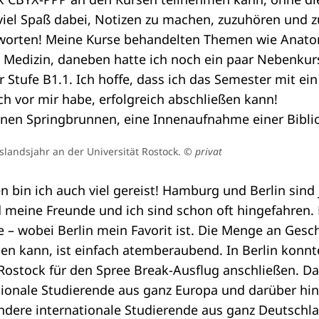
viel Spaß dabei, Notizen zu machen, zuzuhören und 
worten! Meine Kurse behandelten Themen wie Anato
 Medizin, daneben hatte ich noch ein paar Nebenkurs
 Stufe B1.1. Ich hoffe, dass ich das Semester mit ei
ch vor mir habe, erfolgreich abschließen kann!
slandsjahr an der Universität Rostock.
© privat
n bin ich auch viel gereist! Hamburg und Berlin sind 
 meine Freunde und ich sind schon oft hingefahren. 
le – wobei Berlin mein Favorit ist. Die Menge an Gesc
n kann, ist einfach atemberaubend. In Berlin konnt
ostock für den Spree Break-Ausflug anschließen. Das
tionale Studierende aus ganz Europa und darüber hi
ndere internationale Studierende aus ganz Deutschla