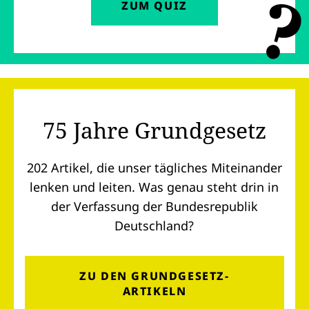
(ÖFFNET IN NEUEM REITER)
ZUM QUIZ
75 Jahre Grundgesetz
202 Artikel, die unser tägliches Miteinander
lenken und leiten. Was genau steht drin in
der Verfassung der Bundesrepublik
Deutschland?
(ÖFFNET IN NEUEM REITER)
ZU DEN GRUNDGESETZ-
ARTIKELN