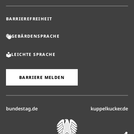
BARRIEREFREIHEIT
GEBÄRDENSPRACHE
LEICHTE SPRACHE
BARRIERE MELDEN
(öffnet in neuem Reiter)
(ö
bundestag.de
kuppelkucker.de