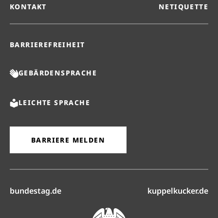
KONTAKT
NETIQUETTE
BARRIEREFREIHEIT
GEBÄRDENSPRACHE
LEICHTE SPRACHE
BARRIERE MELDEN
(öffnet in neuem Reiter)
(ö
bundestag.de
kuppelkucker.de