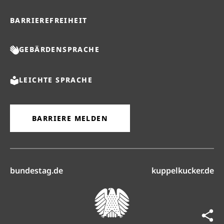
BARRIEREFREIHEIT
GEBÄRDENSPRACHE
LEICHTE SPRACHE
BARRIERE MELDEN
(öffnet in neuem Reiter)
(ö
bundestag.de
kuppelkucker.de