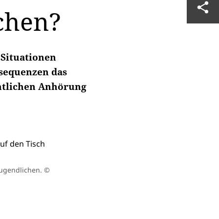
chen?
 Situationen
nsequenzen das
entlichen Anhörung
Jugendlichen.
©