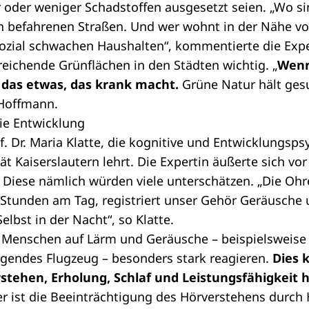
 oder weniger Schadstoffen ausgesetzt seien. „Wo s
on befahrenen Straßen. Und wer wohnt in der Nähe v
sozial schwachen Haushalten“, kommentierte die Expe
eichende Grünflächen in den Städten wichtig. „
Wenn
das etwas, das krank macht.
Grüne Natur hält ges
-Hoffmann.
ie Entwicklung
. Dr. Maria Klatte, die kognitive und Entwicklungsps
ät Kaiserslautern lehrt. Die Expertin äußerte sich vo
 Diese nämlich würden viele unterschätzen. „Die Oh
 Stunden am Tag, registriert unser Gehör Geräusche 
Selbst in der Nacht“, so Klatte.
 Menschen auf Lärm und Geräusche – beispielsweise
iegendes Flugzeug – besonders stark reagieren.
Dies 
stehen, Erholung, Schlaf und Leistungsfähigkeit 
ker ist die Beeinträchtigung des Hörverstehens durch