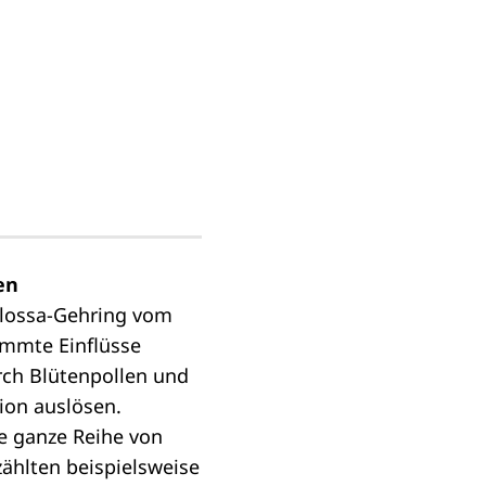
en
Kolossa-Gehring vom
immte Einflüsse
rch Blütenpollen und
tion auslösen.
ne ganze Reihe von
ählten beispielsweise