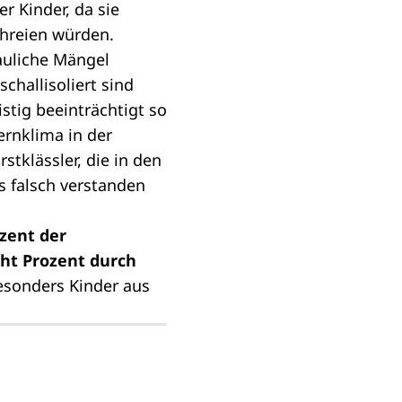
r Kinder, da sie
chreien würden.
auliche Mängel
challisoliert sind
stig beeinträchtigt so
ernklima in der
tklässler, die in den
s falsch verstanden
zent der
cht Prozent durch
besonders Kinder aus