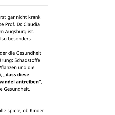
rst gar nicht krank
e Prof. Dr. Claudia
um Augsburg ist.
also besonders
 der die Gesundheit
ärung: Schadstoffe
Pflanzen und die
, „dass diese
wandel antreiben“
,
re Gesundheit,
le spiele, ob Kinder